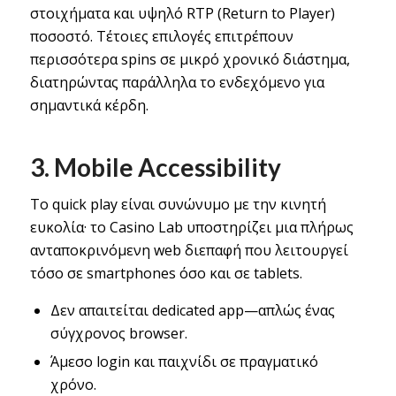
στοιχήματα και υψηλό RTP (Return to Player)
ποσοστό. Τέτοιες επιλογές επιτρέπουν
περισσότερα spins σε μικρό χρονικό διάστημα,
διατηρώντας παράλληλα το ενδεχόμενο για
σημαντικά κέρδη.
3. Mobile Accessibility
Το quick play είναι συνώνυμο με την κινητή
ευκολία· το Casino Lab υποστηρίζει μια πλήρως
ανταποκρινόμενη web διεπαφή που λειτουργεί
τόσο σε smartphones όσο και σε tablets.
Δεν απαιτείται dedicated app—απλώς ένας
σύγχρονος browser.
Άμεσο login και παιχνίδι σε πραγματικό
χρόνο.