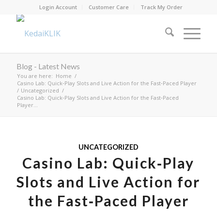
Login Account
Customer Care
Track My Order
Blog - Latest News
You are here:
Home
/
Casino Lab: Quick‑Play Slots and Live Action for the Fast‑Paced Player
/
Uncategorized
/
Casino Lab: Quick‑Play Slots and Live Action for the Fast‑Paced
Player...
UNCATEGORIZED
Casino Lab: Quick‑Play
Slots and Live Action for
the Fast‑Paced Player