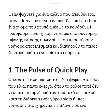
Όταν ψάχνετε για ένα καζίνο που απευθύνεται
στον adrenaline‑driven gamer,
Casino Lab
είναι
ένα όνομα που χτυπά αμέσως το κουδούνι. Η
πλατφόρμα είναι χτισμένη γύρω από σύντομες,
υψηλής έντασης συνεδρίες που προσφέρουν
γρήγορα αποτελέσματα και διατηρούν το πάθος
ζωντανό από το ένα spin στο επόμενο.
1. The Pulse of Quick Play
Φανταστείτε να μπαίνετε σε ένα ψηφιακό καζίνο
που είναι πάντα ενεργό, όπου το ρολόι ποτέ δεν
χτυπάει πιο αργά από τον καρδιακό σας ρυθμό
κατά τη διάρκεια ενός γύρου slots ή μιας
γρήγορης στοιχηματικής επιλογής σε ένα