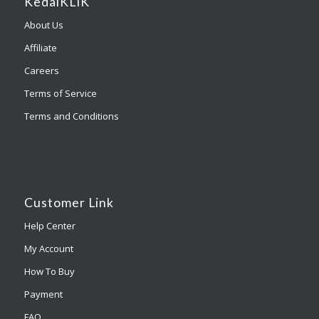
KedaiKLIK
About Us
Affiliate
Careers
Terms of Service
Terms and Conditions
Customer Link
Help Center
My Account
How To Buy
Payment
FAQ