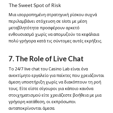
The Sweet Spot of Risk
Μια ισορροπημένη στρατηγική ρίσκου συχνά
περιλαμβάνει στόχευση σε slots με μέση
μεταβλητότητα· προσφέρουν αρκετό
ενθουσιασμό χωρίς να απομυζούν τα κεφάλαια
πολύ γρήγορα κατά τις σύντομες αυτές εκρήξεις.
7. The Role of Live Chat
Το 24/7 live chat του Casino Lab είναι ένα
ανεκτίμητο εργαλείο για παίκτες που χρειάζονται
άμεση υποστήριξη χωρίς να διακόπτουν τη ροή
τους. Είτε είστε σίγουροι για κάποιο κανόνα
στοιχηματισμού είτε χρειάζεστε βοήθεια με μια
γρήγορη κατάθεση, οι εκπρόσωποι
ανταποκρίνονται άμεσα.