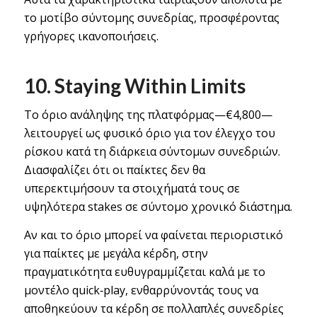
το μοτίβο σύντομης συνεδρίας, προσφέροντας
γρήγορες ικανοποιήσεις.
10. Staying Within Limits
Το όριο ανάληψης της πλατφόρμας—€4,800—
λειτουργεί ως φυσικό όριο για τον έλεγχο του
ρίσκου κατά τη διάρκεια σύντομων συνεδριών.
Διασφαλίζει ότι οι παίκτες δεν θα
υπερεκτιμήσουν τα στοιχήματά τους σε
υψηλότερα stakes σε σύντομο χρονικό διάστημα.
Αν και το όριο μπορεί να φαίνεται περιοριστικό
για παίκτες με μεγάλα κέρδη, στην
πραγματικότητα ευθυγραμμίζεται καλά με το
μοντέλο quick‑play, ενθαρρύνοντάς τους να
αποθηκεύουν τα κέρδη σε πολλαπλές συνεδρίες