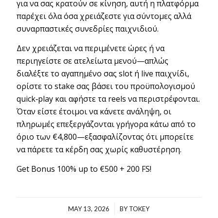
για να σας κρατούν σε κίνηση, αυτή η πλατφόρμα
παρέχει όλα όσα χρειάζεστε για σύντομες αλλά
συναρπαστικές συνεδρίες παιχνιδιού.
Δεν χρειάζεται να περιμένετε ώρες ή να
περιηγείστε σε ατελείωτα μενού—απλώς
διαλέξτε το αγαπημένο σας slot ή live παιχνίδι,
ορίστε το stake σας βάσει του προϋπολογισμού
quick‑play και αφήστε τα reels να περιστρέφονται.
Όταν είστε έτοιμοι να κάνετε ανάληψη, οι
πληρωμές επεξεργάζονται γρήγορα κάτω από το
όριο των €4,800—εξασφαλίζοντας ότι μπορείτε
να πάρετε τα κέρδη σας χωρίς καθυστέρηση.
Get Bonus 100% up to €500 + 200 FS!
/
MAY 13, 2026
BY
TOKEY