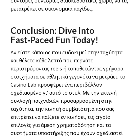
σύντομες συνεδρίες διασκεδαστικές χωρίς να τις
μετατρέπει σε οικονομικά παγίδες.
Conclusion: Dive Into
Fast‑Paced Fun Today!
Αν είστε κάποιος που ευδοκιμεί στην ταχύτητα
και θέλετε κάθε λεπτό που περνάτε
περιστρέφοντας reels ή τοποθετώντας γρήγορα
στοιχήματα σε αθλητικά γεγονότα να μετράει, το
Casino Lab προσφέρει ένα περιβάλλον
σχεδιασμένο γι’ αυτό το στυλ. Με την εκτενή
συλλογή παιχνιδιών προσαρμοσμένη στην
ταχύτητα, την κινητή συμβατότητα που σας
επιτρέπει να παίζετε εν κινήσει, τις crypto
επιλογές για άμεση χρηματοδότηση και τα
συστήματα υποστήριξης που έχουν σχεδιαστεί