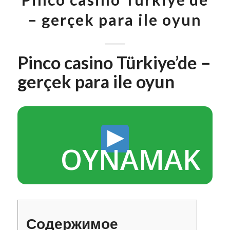
– gerçek para ile oyun
Pinco casino Türkiye’de –
gerçek para ile oyun
OYNAMAK
Содержимое