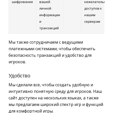
шифрование
вашей
нежелательных
личной
доступов к
информации
нашим
и
серверам
транзакций
Мы также сотрудничаем с ведущими
платежными системами, чтобы обеспечить
безопасность транзакций и удобство для
игроков.
Удобство
Мы сделали все, чтобы создать удобную и
интуитивно понятную среду для игроков. Наш
сайт доступен на нескольких языках, а также
мы предлагаем широкий спектр игр и функций
для комфортной игры.