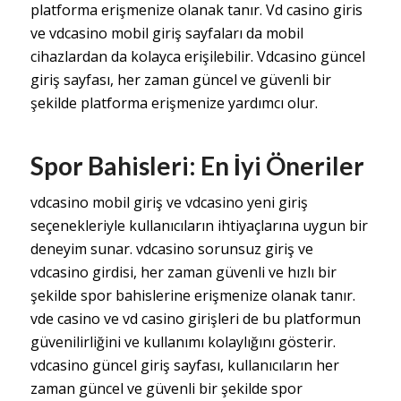
platforma erişmenize olanak tanır. Vd casino giris
ve vdcasino mobil giriş sayfaları da mobil
cihazlardan da kolayca erişilebilir. Vdcasino güncel
giriş sayfası, her zaman güncel ve güvenli bir
şekilde platforma erişmenize yardımcı olur.
Spor Bahisleri: En İyi Öneriler
vdcasino mobil giriş ve vdcasino yeni giriş
seçenekleriyle kullanıcıların ihtiyaçlarına uygun bir
deneyim sunar. vdcasino sorunsuz giriş ve
vdcasino girdisi, her zaman güvenli ve hızlı bir
şekilde spor bahislerine erişmenize olanak tanır.
vde casino ve vd casino girişleri de bu platformun
güvenilirliğini ve kullanımı kolaylığını gösterir.
vdcasino güncel giriş sayfası, kullanıcıların her
zaman güncel ve güvenli bir şekilde spor