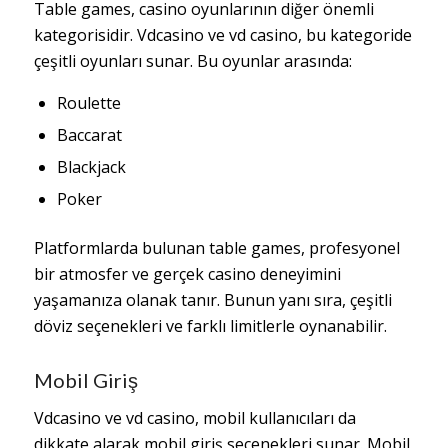
Table games, casino oyunlarının diğer önemli
kategorisidir. Vdcasino ve vd casino, bu kategoride
çeşitli oyunları sunar. Bu oyunlar arasında:
Roulette
Baccarat
Blackjack
Poker
Platformlarda bulunan table games, profesyonel
bir atmosfer ve gerçek casino deneyimini
yaşamanıza olanak tanır. Bunun yanı sıra, çeşitli
döviz seçenekleri ve farklı limitlerle oynanabilir.
Mobil Giriş
Vdcasino ve vd casino, mobil kullanıcıları da
dikkate alarak mobil giriş seçenekleri sunar. Mobil