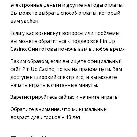
электронные деньги и другие методы оплаты.
Вы можете выбрать способ оплаты, который
вам удобен.
Если у вас возникнут вопросы или проблемы,
вы можете обратиться к поддержке Pin Up
Casino. Они готовы помочь вам в любое время.
Таким образом, если вы ищете официальный
сайт Pin Up Casino, то вы на правом пути. Вам
доступен широкий спектр игр, и вы можете
начать играть в считанные минуты.
Зарегистрируйтесь сейчас и начните играть!
Обратите внимание, что минимальный
возраст для игроков – 18 лет.