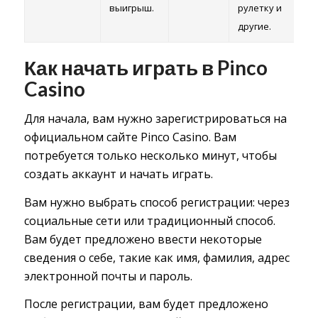
выигрыш.
рулетку и
другие.
Как начать играть в Pinco
Casino
Для начала, вам нужно зарегистрироваться на
официальном сайте Pinco Casino. Вам
потребуется только несколько минут, чтобы
создать аккаунт и начать играть.
Вам нужно выбрать способ регистрации: через
социальные сети или традиционный способ.
Вам будет предложено ввести некоторые
сведения о себе, такие как имя, фамилия, адрес
электронной почты и пароль.
После регистрации, вам будет предложено