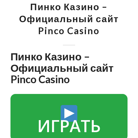
Пинко Казино –
Официальный сайт
Pinco Casino
Пинко Казино –
Официальный сайт
Pinco Casino
ИГРАТЬ