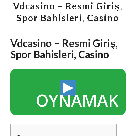
Vdcasino – Resmi Giriş,
Spor Bahisleri, Casino
Vdcasino – Resmi Giriş,
Spor Bahisleri, Casino
OYNAMAK