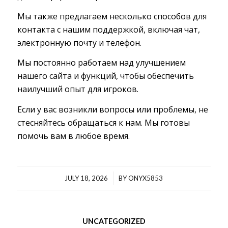
Мы также предлагаем несколько способов для
контакта с нашим поддержкой, включая чат,
электронную почту и телефон.
Мы постоянно работаем над улучшением
нашего сайта и функций, чтобы обеспечить
наилучший опыт для игроков.
Если у вас возникли вопросы или проблемы, не
стесняйтесь обращаться к нам. Мы готовы
помочь вам в любое время.
/
JULY 18, 2026
BY
ONYX5853
UNCATEGORIZED