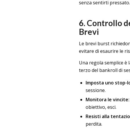
senza sentirti pressato.
6. Controllo d
Brevi
Le brevi burst richiedon
evitare di esaurire le ri
Una regola semplice è l
terzo del bankroll di se
Imposta uno stop-lo
sessione.
Monitora le vincite:
obiettivo, esci.
Resisti alla tentazi
perdita.