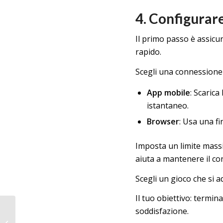
4. Configurar
Il primo passo è assicur
rapido.
Scegli una connessione d
App mobile
: Scaric
istantaneo.
Browser
: Usa una f
Imposta un limite mass
aiuta a mantenere il con
Scegli un gioco che si ad
Il tuo obiettivo: termin
soddisfazione.
Casino Lab – Fast‑Track Gaming for