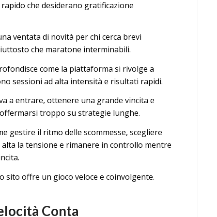
 rapido che desiderano gratificazione
na ventata di novità per chi cerca brevi
uttosto che maratone interminabili.
ofondisce come la piattaforma si rivolge a
o sessioni ad alta intensità e risultati rapidi.
ova a entrare, ottenere una grande vincita e
ffermarsi troppo su strategie lunghe.
me gestire il ritmo delle scommesse, scegliere
alta la tensione e rimanere in controllo mentre
ncita.
sito offre un gioco veloce e coinvolgente.
elocità Conta