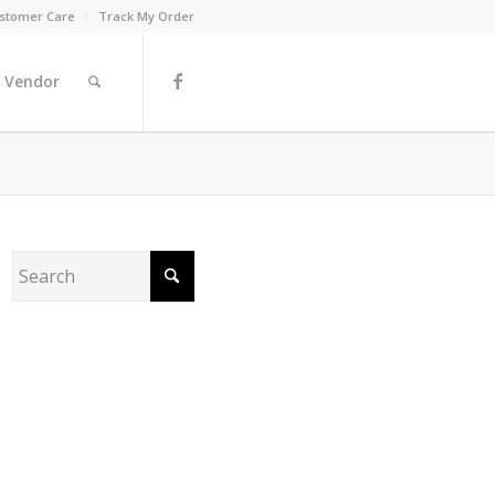
stomer Care
Track My Order
Vendor