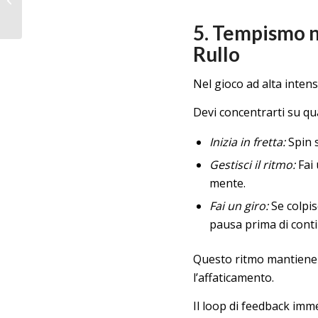
the Modern Player
5. Tempismo ne
Rullo
Nel gioco ad alta intensi
Devi concentrarti su qu
Inizia in fretta:
Spin 
Gestisci il ritmo:
Fai 
mente.
Fai un giro:
Se colpis
pausa prima di cont
Questo ritmo mantiene a
l’affaticamento.
Il loop di feedback im