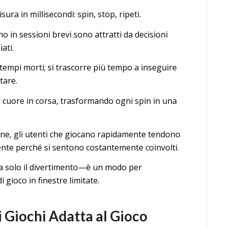
isura in millisecondi: spin, stop, ripeti.
o in sessioni brevi sono attratti da decisioni
ati.
i tempi morti; si trascorre più tempo a inseguire
tare.
l cuore in corsa, trasformando ogni spin in una
zione, gli utenti che giocano rapidamente tendono
nte perché si sentono costantemente coinvolti.
da solo il divertimento—è un modo per
 gioco in finestre limitate.
i Giochi Adatta al Gioco