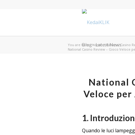
Blog - Latest News
You are here:
Home
/
National Casino R
National Casino Review – Gioco Veloce pe
National 
Veloce per
1. Introduzio
Quando le luci lampeggia