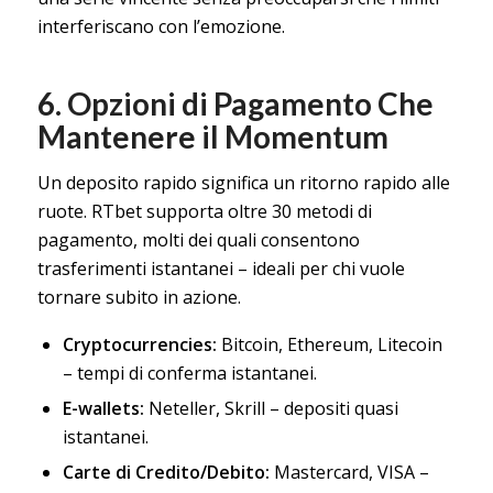
interferiscano con l’emozione.
6. Opzioni di Pagamento Che
Mantenere il Momentum
Un deposito rapido significa un ritorno rapido alle
ruote. RTbet supporta oltre 30 metodi di
pagamento, molti dei quali consentono
trasferimenti istantanei – ideali per chi vuole
tornare subito in azione.
Cryptocurrencies:
Bitcoin, Ethereum, Litecoin
– tempi di conferma istantanei.
E-wallets:
Neteller, Skrill – depositi quasi
istantanei.
Carte di Credito/Debito:
Mastercard, VISA –