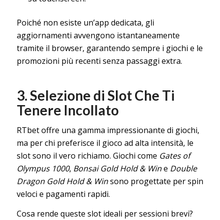
Poiché non esiste un’app dedicata, gli
aggiornamenti avvengono istantaneamente
tramite il browser, garantendo sempre i giochi e le
promozioni più recenti senza passaggi extra.
3. Selezione di Slot Che Ti
Tenere Incollato
RTbet offre una gamma impressionante di giochi,
ma per chi preferisce il gioco ad alta intensità, le
slot sono il vero richiamo. Giochi come
Gates of
Olympus 1000
,
Bonsai Gold Hold & Win
e
Double
Dragon Gold Hold & Win
sono progettate per spin
veloci e pagamenti rapidi.
Cosa rende queste slot ideali per sessioni brevi?