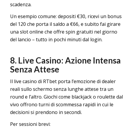
scadenza.
Un esempio comune: depositi €30, ricevi un bonus
del 120 che porta il saldo a €66, e subito fai girare
una slot online che offre spin gratuiti nel giorno
del lancio – tutto in pochi minuti dal login.
8. Live Casino: Azione Intensa
Senza Attese
Il live casino di RTbet porta l’emozione di dealer
reali sullo schermo senza lunghe attese tra un
round e l’altro. Giochi come blackjack o roulette dal
vivo offrono turni di scommessa rapidi in cui le
decisioni si prendono in secondi.
Per sessioni brevi: