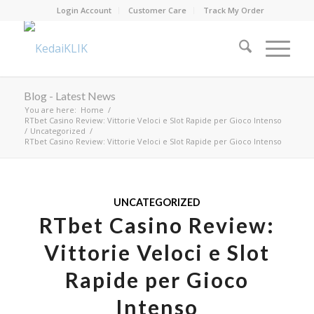
Login Account
Customer Care
Track My Order
Blog - Latest News
You are here:
Home
/
RTbet Casino Review: Vittorie Veloci e Slot Rapide per Gioco Intenso
/
Uncategorized
/
RTbet Casino Review: Vittorie Veloci e Slot Rapide per Gioco Intenso
UNCATEGORIZED
RTbet Casino Review:
Vittorie Veloci e Slot
Rapide per Gioco
Intenso